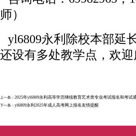
师）
yl6809永利除校本
还设有多处教学点，欢迎
2025年yl6809永利高等学历继续教育艺术类专业考试报名和考试
上一条：
yl6809永利2025年成人高考网上报名友情提醒
下一条：