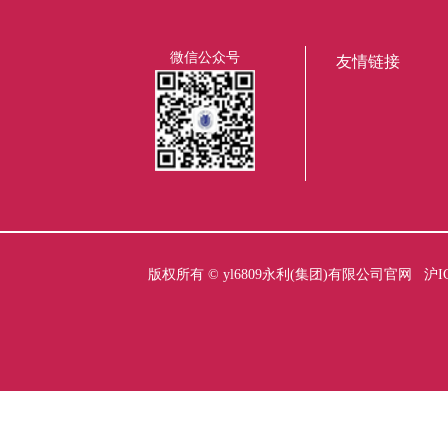
微信公众号
友情链接
版权所有 ©
yl6809永利(集团)有限公司官网
沪I