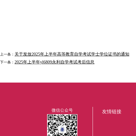
关于发放2025年上半年高等教育自学考试学士学位证书的通知
上一条：
2025年上半年yl6809永利自学考试考后信息
下一条：
微信公众号
友情链接